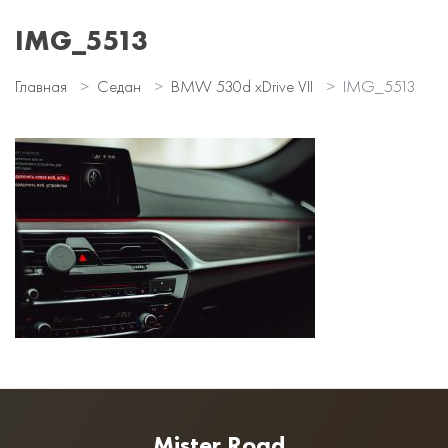
IMG_5513
Главная
Седан
BMW 530d xDrive VII
IMG_5513
Mister Road