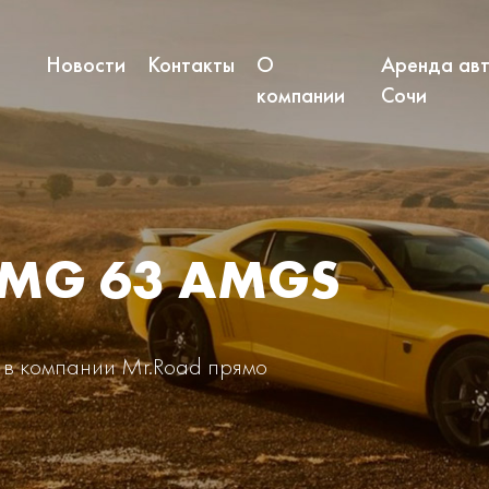
Новости
Контакты
О
Аренда авт
компании
Сочи
AMG 63 AMGS
 в компании Mr.Road прямо