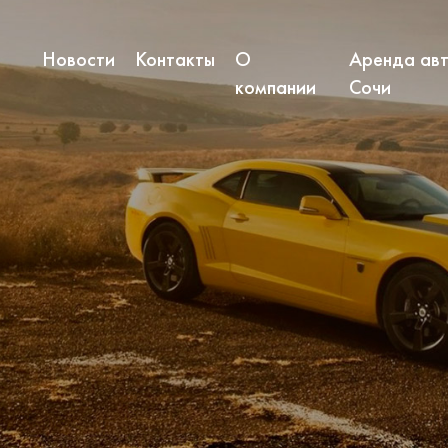
Новости
Контакты
О
Аренда авт
компании
Сочи